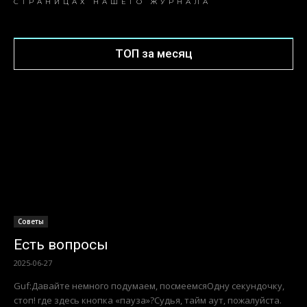
СТРАНИЦАХ НАШЕГО ЖУРНАЛА
ТОП за месяц
Советы
Есть вопросы
2025-06-27
Guf:Давайте немного подумаем, посмеемсяОдну секундочку,
стоп! где здесь кнопка «пауза»?Судья, тайм аут, пожалуйста.