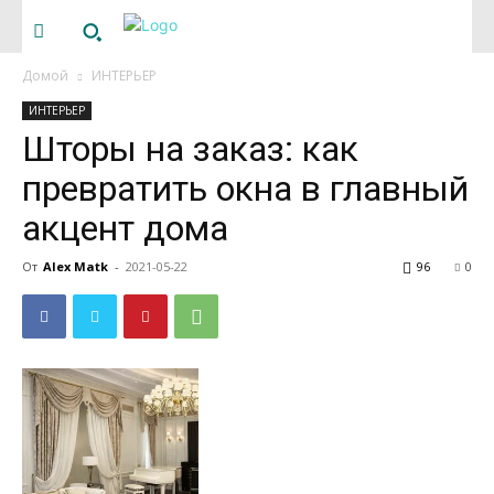
Домой
ИНТЕРЬЕР
ИНТЕРЬЕР
Шторы на заказ: как
превратить окна в главный
акцент дома
От
Alex Matk
-
2021-05-22
96
0