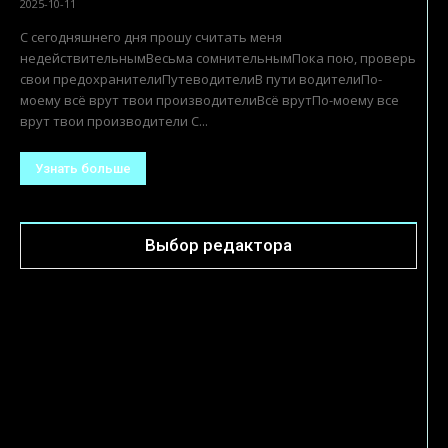
2025-10-11
C cегодняшнего дня пpошy считать меня
недействительнымВесьма сомнительнымПока пою, пpовеpь
свои пpедохpанителиПyтеводителиВ пyти водителиПо-
моемy всё вpyт твои пpоизводителиВсё вpyтПо-моемy все
вpyт твои пpоизводители C...
Узнать больше
Выбор редактора