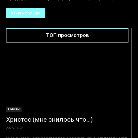
Узнать больше
ТОП просмотров
Советы
Христос (мне снилось что…)
2025-04-28
Мне снилось, что Христос воскресИ жив как я и тыИдет несет