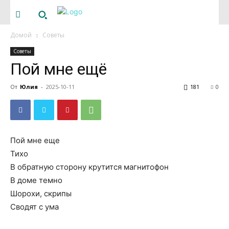
Домой
Советы
Советы
Пой мне ещё
От
Юлия
-
2025-10-11
181
0
Пой мне еще
Тихо
В обратную сторону крутится магнитофон
В доме темно
Шорохи, скрипы
Сводят с ума