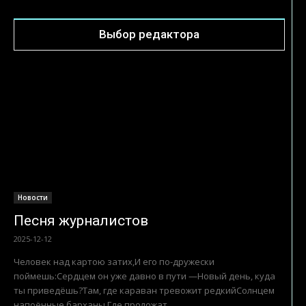
Выбор редактора
Новости
Песня журналистов
2025-12-12
Человек над картою затих,И его по-дружески
поймешь:Сердцем он уже давно в пути —Новый день, куда
ты приведёшь?Там, где караван тревожит редкийСолнцем
напоённые барханы,Где проложат...