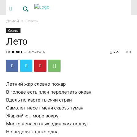
Домой
Советы
Советы
Лето
От
Юлия
-
2025-05-14
279
0
Летний жар словно пожар
В голове есть план перелететь океан
Вдоль по карте тысячи стран
Самолет несет меня сквозь туман
Жаркий юг, море вокруг
Много ненасытных одиноких подруг
Но неделя только одна