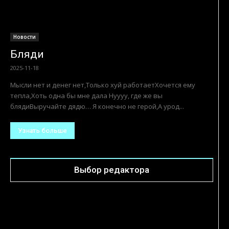
Новости
Бляди
2025-11-18
Мысли нет и денег нет,Только хуй работаетХочется ему
тепла,Хоть одна бы мне дала Нуууу, где же вы
блядиВыручайте дядю… Я конечно не герой,А урод...
Узнать больше
Выбор редактора