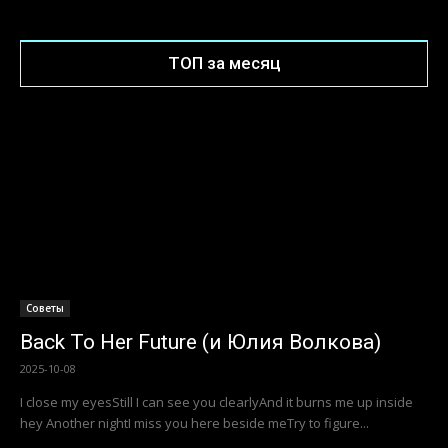
ТОП за месяц
Советы
Back To Her Future (и Юлия Волкова)
2025-10-08
I close my eyesStill I can see you clearlyAnd it burns me up inside
hey Another nightI miss you here beside meTry to figure...