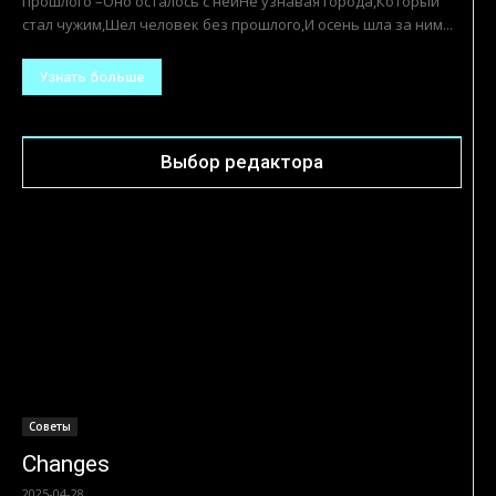
прошлого –Оно осталось с нейНе узнавая города,Который
стал чужим,Шел человек без прошлого,И осень шла за ним...
Узнать больше
Выбор редактора
Советы
Changes
2025-04-28