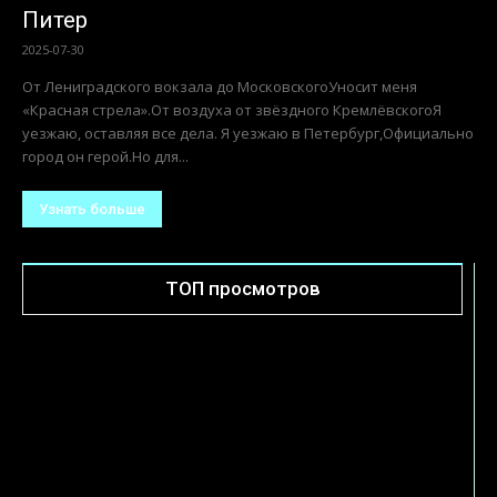
Питер
2025-07-30
От Лениградского вокзала до МосковскогоУносит меня
«Красная стрела».От воздуха от звёздного КремлёвскогоЯ
уезжаю, оставляя все дела. Я уезжаю в Петербург,Официально
город он герой.Но для...
Узнать больше
ТОП просмотров