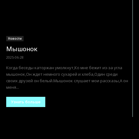
Новости
Мышонок
2025-06-28
Когда беседы каторжан умолкнут,Ко мне бежит из-за угла
мышонок,Он ждет немного сухарей и хлеба,Один среди
своих друзей он белый.Мышонок слушает мои рассказы,А он
меня...
Узнать больше