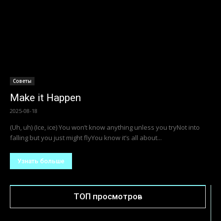
Советы
Make it Happen
2025-08-18
(Uh, uh) (Ice, ice) You won’t know anything unless you tryNot into
falling but you just might flyYou know it’s all about...
Узнать больше
ТОП просмотров