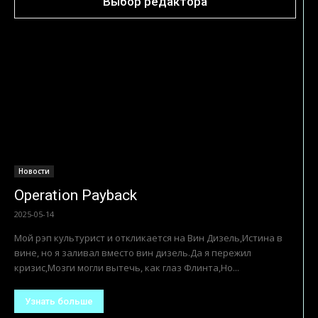
Выбор редактора
Новости
Operation Payback
2025-05-14
Мой рэп культурист и откликается на Вин Дизель,Истина в
вине, но я заливал вместо вин дизель.Да я пережил
кризис,Мозги могли вытечь, как глаз Флинта,Но...
Узнать больше