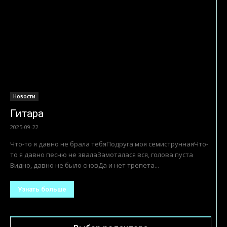
Новости
Гитара
2025-09-22
Что-то я давно не брала тебяПодруга моя семиструннаяЧто-
то я давно песню не звалаЗамоталася вся, голова пуста
Видно, давно не было сновДа и нет трепета...
Узнать больше