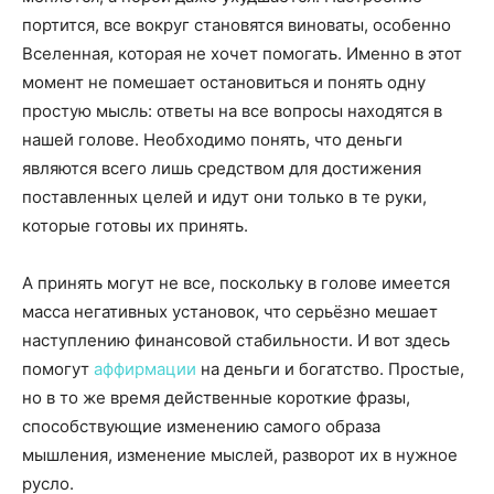
мышления, изменение мыслей, разворот их в нужное
русло.
Существует масса фраз – аффирмаций, но они не будут
работать, пока сам человек не поверит в то, что
говорит. Существует два главных препятствия
сознание и подсознание. Именно они должны принять
и одобрить программу изменений. Первым
контролирует и отбирает информацию сознание.
Потому человек должен осознанно поверить в
произносимую аффирмацию, после чего
подсознательно информация будет ложиться легче.
Чтобы был результат, рекомендуется повторять не
меньше 100-150 раз в день аффирмацию. Делать это на
протяжении от недели до трёх недель.
Три способа усиления эффекта от мыслеформы на