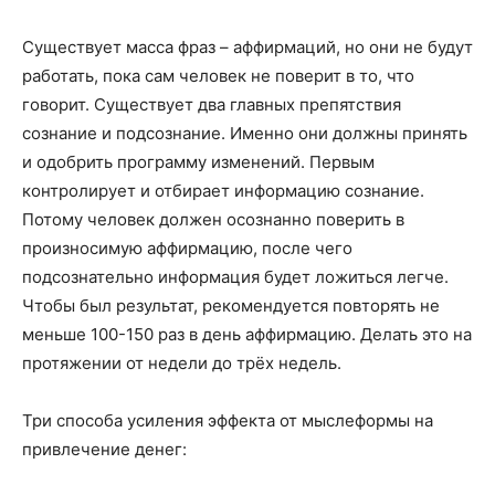
привлечение денег:
Тишина в голове. Разум должен расслабиться,
чтобы принять новую информацию и поверить в
неё. Это можно делать во время прогулки по улице,
при выполнении монотонной работы. Для усиления
эффекта используют специальные аудиозаписи для
погружения в подсознание;
Эмоциональный заряд. Каждая произносимая
аффирмация должна нести положительную
эмоцию. Для этого стоит включить в свою жизнь
больше смеха, красок, радости и благодарности;
Голос. Аффирмация будет иметь силу, если она
проговаривается вслух. В этом случае происходят
вибрации в пространстве. Потому читать
мыслеформы нужно громко и перед зеркалом.