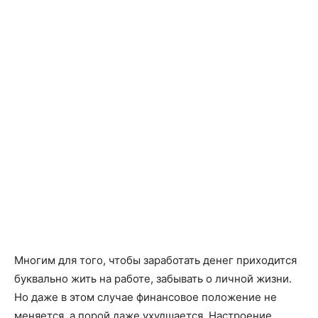
буквально жить на работе, забывать о личной жизни.
Но даже в этом случае финансовое положение не
меняется, а порой даже ухудшается. Настроение
портится, все вокруг становятся виноваты, особенно
Вселенная, которая не хочет помогать. Именно в этот
момент не помешает остановиться и понять одну
простую мысль: ответы на все вопросы находятся в
нашей голове. Необходимо понять, что деньги
являются всего лишь средством для достижения
поставленных целей и идут они только в те руки,
которые готовы их принять.
А принять могут не все, поскольку в голове имеется
масса негативных установок, что серьёзно мешает
наступлению финансовой стабильности. И вот здесь
помогут
аффирмации
на деньги и богатство. Простые,
но в то же время действенные короткие фразы,
способствующие изменению самого образа