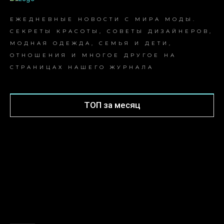
Советы
Ты поверишь
2025-06-24
Я бы вынес сотни разБольНе замерз когда вокругСнегМне бы
сладкою былаСольЕсли б рядом ты былаВек Не тревожным
спал бы яСномНе болел бы от тоскиНетТолько...
Узнать больше
ТОП просмотров