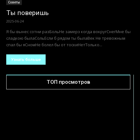
Советы
Half A Woman, Half A Shadow
2025-09-09
Daylight is breaking again.I hide in the dark.I’m watching the
rain.You’re out of touch.You’re out of reach.What can I say,I never
wanted it this...
Узнать больше
Выбор редактора