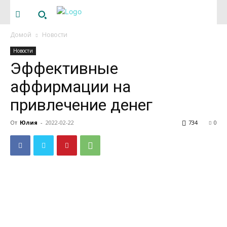
Домой
Новости
Новости
Эффективные
аффирмации на
привлечение денег
От
Юлия
-
2022-02-22
734
0
Многим для того, чтобы заработать денег приходится