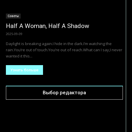
Советы
Прости меня
2025-08-06
Прости меня. Судьбою предназначеноПути менять. Что
было то растрачено.Прости меня. Пойми меня.Пойми меня,
моя печальТвоим зовется именем.И осень в нашем доме
дышит инеем.Пойми меня....
Узнать больше