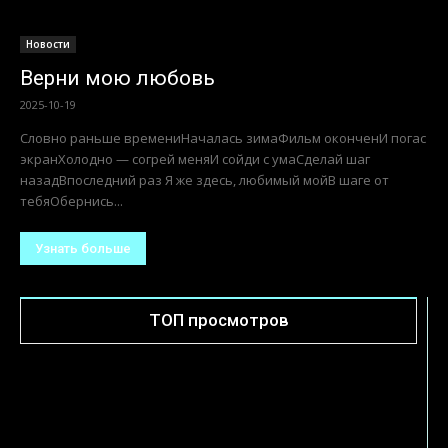
Новости
Верни мою любовь
2025-10-19
Словно раньше времениНачалась зимаФильм оконченИ погас
экранХолодно — согрей меняИ сойди с умаСделай шаг
назадВпоследний раз Я же здесь, любимый мойВ шаге от
тебяОбернись...
Узнать больше
ТОП просмотров