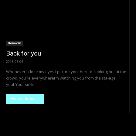
Новости
Back for you
2025-05-05
Whenever I close my eyes I picture you thereI’m looking out at the
crowd, you’re everywhereI’m watching you from the sta-age,
yeahYour smile...
Узнать больше