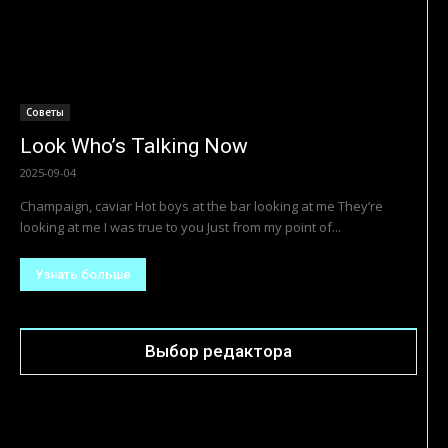
Советы
Look Who’s Talking Now
2025-09-04
Champaign, caviar Hot boys at the bar looking at me They’re
looking at me I was true to you Just from my point of...
Узнать больше
Выбор редактора