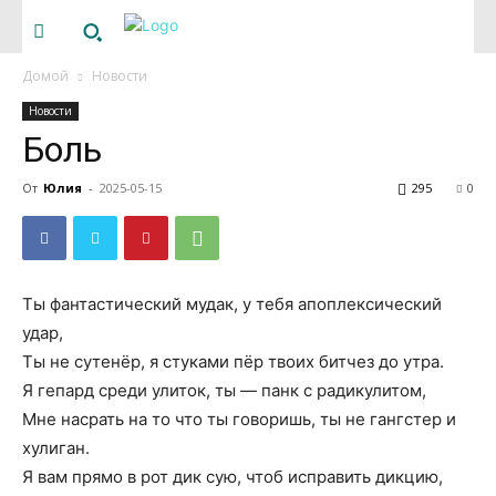
Домой
Новости
Новости
Боль
От
Юлия
-
2025-05-15
295
0
Ты фантастический мудак, у тебя апоплексический
удар,
Ты не сутенёр, я стуками пёр твоих битчез до утра.
Я гепард среди улиток, ты — панк с радикулитом,
Мне насрать на то что ты говоришь, ты не гангстер и
хулиган.
Я вам прямо в рот дик сую, чтоб исправить дикцию,