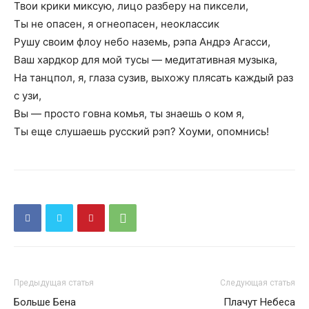
Твои крики миксую, лицо разберу на пиксели,
Ты не опасен, я огнеопасен, неоклассик
Рушу своим флоу небо наземь, рэпа Андрэ Агасси,
Ваш хардкор для мой тусы — медитативная музыка,
На танцпол, я, глаза сузив, выхожу плясать каждый раз
с узи,
Вы — просто говна комья, ты знаешь о ком я,
Ты еще слушаешь русский рэп? Хоуми, опомнись!
Предыдущая статья
Следующая статья
Больше Бена
Плачут Небеса