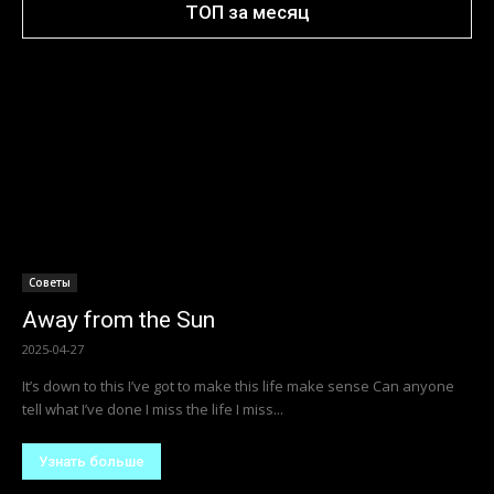
ТОП за месяц
Советы
Away from the Sun
2025-04-27
It’s down to this I’ve got to make this life make sense Can anyone
tell what I’ve done I miss the life I miss...
Узнать больше