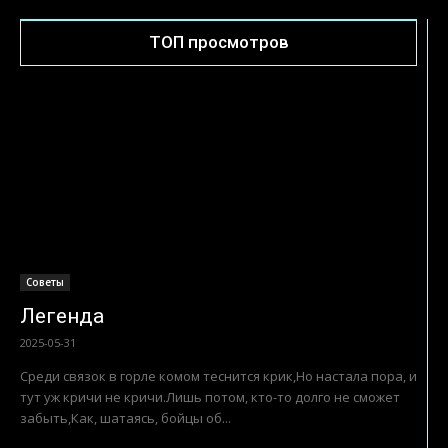
ТОП просмотров
Советы
Легенда
2025-05-31
Среди связок в горле комом теснится крик,Но настала пора, и
тут уж кричи не кричи.Лишь потом, кто-то долго не сможет
забыть,Как, шатаясь, бойцы об...